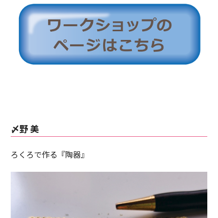
〆野 美
ろくろで作る『陶器』