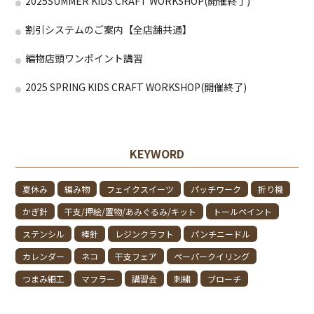
2025SUMMER KIDS CRAFT WORKSHOP(開催終了)
割引システムのご案内【全店舗共通】
編物店頭ワンポイント講習
2025 SPRING KIDS CRAFT WORKSHOP(開催終了)
KEYWORD
夏休み
編み物
フェイクスイーツ
パッチワーク
折り機
かぎ針
干支/押絵/置物/あみぐるみ/キット
トールペイント
ステンシル
棒針
レジンクラフト
パンチニードル
カレンダー
ネコ
干支フェア
ペーパークイリング
つまみ細工
マフラー
講習会
刺繍
ブローチ