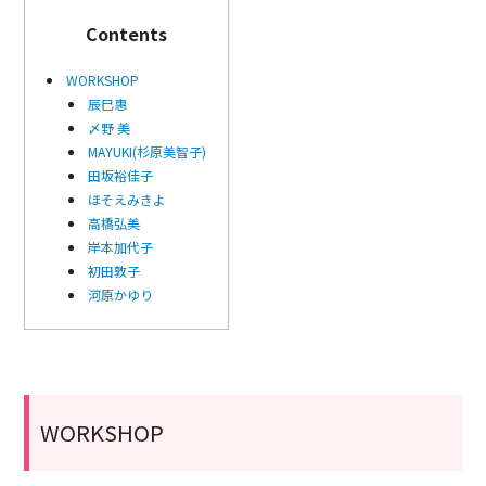
Contents
WORKSHOP
辰巳惠
〆野 美
MAYUKI(杉原美智子)
田坂裕佳子
ほそえみきよ
高橋弘美
岸本加代子
初田敦子
河原かゆり
WORKSHOP