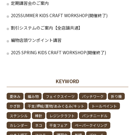
定期講習会のご案内
2025SUMMER KIDS CRAFT WORKSHOP(開催終了)
割引システムのご案内【全店舗共通】
編物店頭ワンポイント講習
2025 SPRING KIDS CRAFT WORKSHOP(開催終了)
KEYWORD
夏休み
編み物
フェイクスイーツ
パッチワーク
折り機
かぎ針
干支/押絵/置物/あみぐるみ/キット
トールペイント
ステンシル
棒針
レジンクラフト
パンチニードル
カレンダー
ネコ
干支フェア
ペーパークイリング
つまみ細工
マフラー
講習会
刺繍
ブローチ