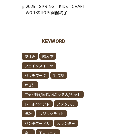
2025 SPRING KIDS CRAFT
WORKSHOP(開催終了)
KEYWORD
夏休み
編み物
フェイクスイーツ
パッチワーク
折り機
かぎ針
干支/押絵/置物/あみぐるみ/キット
トールペイント
ステンシル
棒針
レジンクラフト
パンチニードル
カレンダー
ネコ
干支フェア