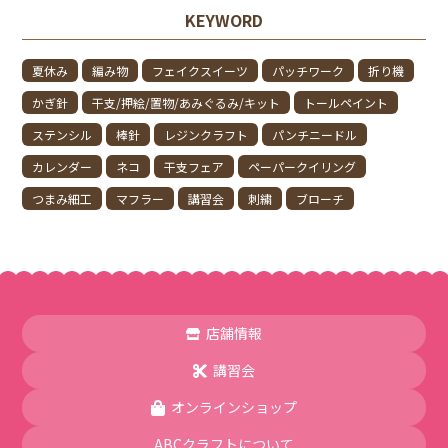
KEYWORD
夏休み
編み物
フェイクスイーツ
パッチワーク
折り機
かぎ針
干支/押絵/置物/あみぐるみ/キット
トールペイント
ステンシル
棒針
レジンクラフト
パンチニードル
カレンダー
ネコ
干支フェア
ペーパークイリング
つまみ細工
マフラー
講習会
刺繍
ブローチ
店舗情報
講習会
オンラインショップ
ABCクラフトについて