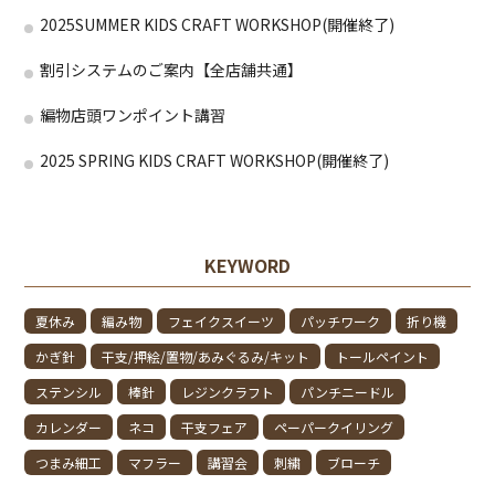
2025SUMMER KIDS CRAFT WORKSHOP(開催終了)
割引システムのご案内【全店舗共通】
編物店頭ワンポイント講習
2025 SPRING KIDS CRAFT WORKSHOP(開催終了)
KEYWORD
夏休み
編み物
フェイクスイーツ
パッチワーク
折り機
かぎ針
干支/押絵/置物/あみぐるみ/キット
トールペイント
ステンシル
棒針
レジンクラフト
パンチニードル
カレンダー
ネコ
干支フェア
ペーパークイリング
つまみ細工
マフラー
講習会
刺繍
ブローチ