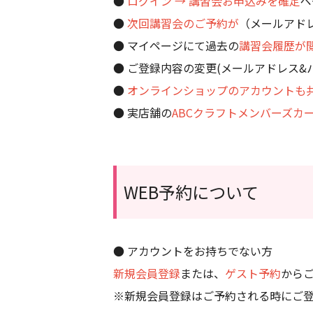
●
ログイン → 講習会お申込みを確定
ペ
●
次回講習会のご予約が
（メールアド
● マイページにて過去の
講習会履歴が
● ご登録内容の変更(メールアドレス&
●
オンラインショップのアカウントも
● 実店舗の
ABCクラフトメンバーズカ
WEB予約について
● アカウントをお持ちでない方
新規会員登録
または、
ゲスト予約
から
※新規会員登録はご予約される時にご