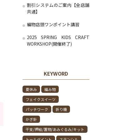
割引システムのご案内【全店舗
共通】
編物店頭ワンポイント講習
2025 SPRING KIDS CRAFT
WORKSHOP(開催終了)
KEYWORD
夏休み
編み物
フェイクスイーツ
パッチワーク
折り機
かぎ針
干支/押絵/置物/あみぐるみ/キット
トールペイント
ステンシル