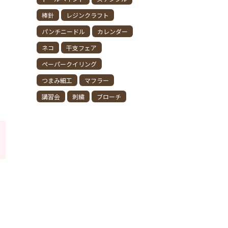
棒針
レジンクラフト
パンチニードル
カレンダー
ネコ
干支フェア
ペーパークイリング
つまみ細工
マフラー
講習会
刺繍
ブローチ