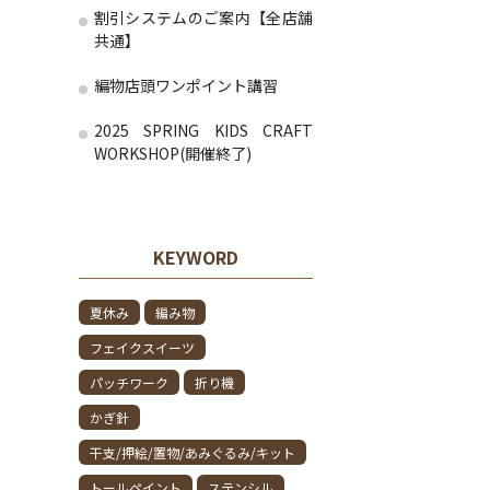
割引システムのご案内【全店舗
共通】
編物店頭ワンポイント講習
2025 SPRING KIDS CRAFT
WORKSHOP(開催終了)
KEYWORD
夏休み
編み物
フェイクスイーツ
パッチワーク
折り機
かぎ針
干支/押絵/置物/あみぐるみ/キット
トールペイント
ステンシル