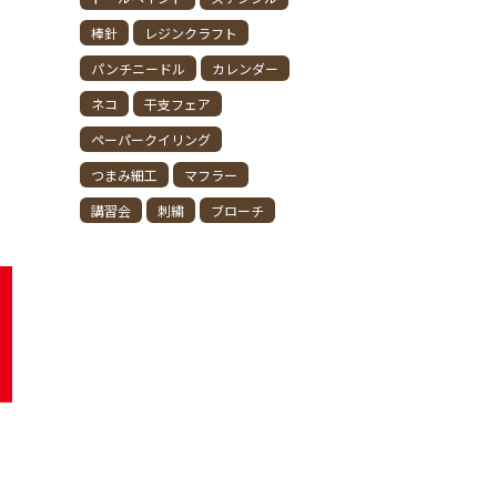
棒針
レジンクラフト
パンチニードル
カレンダー
ネコ
干支フェア
ペーパークイリング
つまみ細工
マフラー
講習会
刺繍
ブローチ