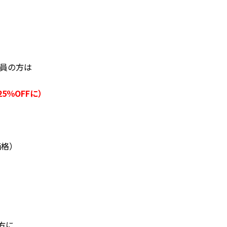
会員の方は
5％OFFに）
価格）
方に