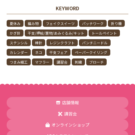
KEYWORD
夏休み
編み物
フェイクスイーツ
パッチワーク
折り機
かぎ針
干支/押絵/置物/あみぐるみ/キット
トールペイント
ステンシル
棒針
レジンクラフト
パンチニードル
カレンダー
ネコ
干支フェア
ペーパークイリング
つまみ細工
マフラー
講習会
刺繍
ブローチ
店舗情報
講習会
オンラインショップ