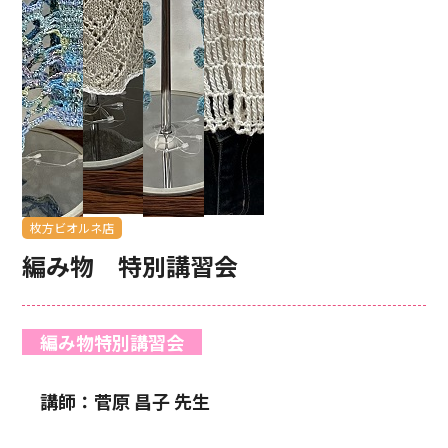
枚方ビオルネ店
編み物 特別講習会
編み物特別講習会
講師：菅原 昌子 先生