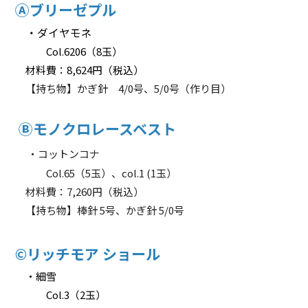
Ⓐブリーゼプル
・ダイヤモネ
Col.6206（8玉）
材料費：8,624円（税込）
【持ち物】かぎ針 4/0号、5/0号（作り目）
Ⓑモノクロレースベスト
・コットンコナ
Col.65（5玉）、col.1 (1玉）
材料費：7,260円（税込）
【持ち物】棒針 5号、かぎ針 5/0号
©リッチモア ショール
・細雪
Col.3（2玉）