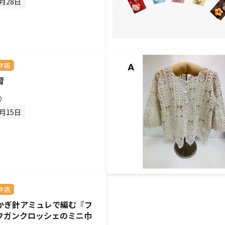
8月28日
ネ店
習
〉
8月15日
ネ店
かぎ針アミュレで編む『フ
フガンクロッシェのミニ巾