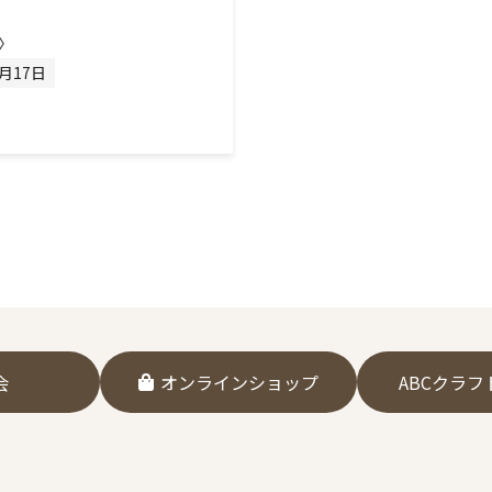
〉
0月17日
会
オンラインショップ
ABCクラ