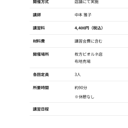
開催方式
店舗にて実施
講師
中本 雅子
講習料
4,400円（税込）
材料費
講習会費に含む
開催場所
枚方ビオルネ店
布地売場
各回定員
3人
所要時間
約90分
※休憩なし
講習日程