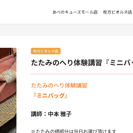
あべのキューズモール店
枚方ビオルネ店
枚方ビオルネ店
たたみのへり体験講習『ミニバ
たたみのへり体験講習
『ミニバッグ』
講師：中本 雅子
※たたみの柄部分は当日お選び頂けます