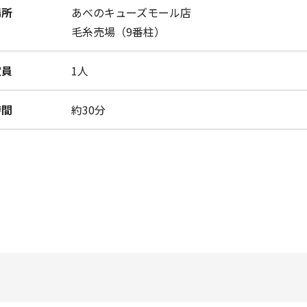
場所
あべのキューズモール店
毛糸売場（9番柱）
定員
1人
時間
約30分