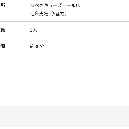
場所
あべのキューズモール店
毛糸売場（9番柱）
定員
1人
時間
約30分